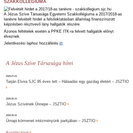
SZAKKOLLÉGIUMA
A Jézus Szíve Társasága Egyetemi Szakkollégiuma a 2017/2018-as
tanévre felvételt hirdet a felsőoktatásban államilag finanszírozott
képzésben résztvevő lány hallgatók részére.
Azonos feltételek esetén a PPKE ITK-ra felvett hallgatók előnyt
élveznek.
Jelentkezési laphoz hozzáférés
itt
A Jézus Szíve Társasága hírei
2026.07.23.
Tarján Elvira SJC 95 éves lett – Hálaadás egy gazdag életért – JSZTIO
2026.06.19.
Jézus Szívének Ünnepe – JSZTIO
2026.06.16.
Úrnapi körmenet intézményünk parkjában – JSZTIO
Korábbi hírek